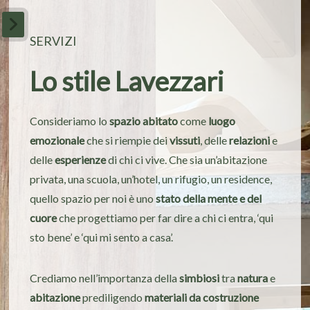
SERVIZI
Lo stile Lavezzari
Consideriamo lo
spazio abitato
come
luogo
emozionale
che si riempie dei
vissuti
, delle
relazioni
e
delle
esperienze
di chi ci vive. Che sia un’abitazione
privata, una scuola, un’hotel, un rifugio, un residence,
quello spazio per noi è uno
stato della mente e del
cuore
che progettiamo per far dire a chi ci entra, ‘qui
sto bene’ e ‘qui mi sento a casa’.
Crediamo nell’importanza della
simbiosi
tra
natura
e
abitazione
prediligendo
materiali da costruzione